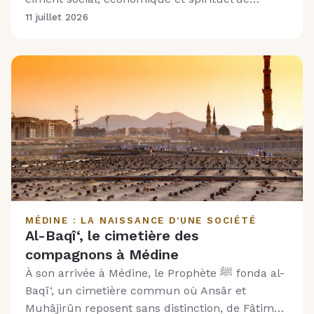
Médine.
11 juillet 2026
MÉDINE : LA NAISSANCE D’UNE SOCIÉTÉ
Al-Baqî‘, le cimetière des
compagnons à Médine
À son arrivée à Médine, le Prophète ﷺ fonda al-
Baqî‘, un cimetière commun où Ansâr et
Muhâjirûn reposent sans distinction, de Fâtima