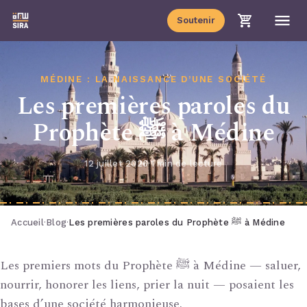
Soutenir
MÉDINE : LA NAISSANCE D’UNE SOCIÉTÉ
Les premières paroles du
Prophète ﷺ à Médine
12 juillet 2026
·
1 min de lecture
Accueil
·
Blog
·
Les premières paroles du Prophète ﷺ à Médine
Les premiers mots du Prophète ﷺ à Médine — saluer,
nourrir, honorer les liens, prier la nuit — posaient les
bases d’une société harmonieuse.