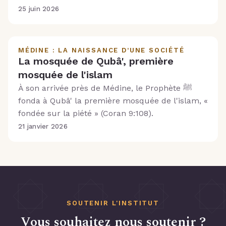
à l’imam Mâlik.
25 juin 2026
MÉDINE : LA NAISSANCE D’UNE SOCIÉTÉ
La mosquée de Qubâ', première
mosquée de l'islam
À son arrivée près de Médine, le Prophète ﷺ
fonda à Qubâ' la première mosquée de l'islam, «
fondée sur la piété » (Coran 9:108).
21 janvier 2026
SOUTENIR L'INSTITUT
Vous souhaitez nous soutenir ?